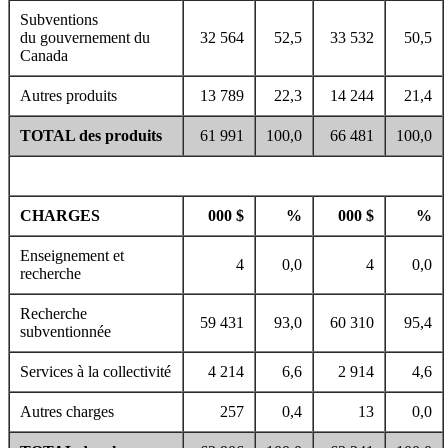
Subventions
du gouvernement du
32 564
52,5
33 532
50,5
Canada
Autres produits
13 789
22,3
14 244
21,4
TOTAL des produits
61 991
100,0
66 481
100,0
CHARGES
000 $
%
000 $
%
Enseignement et
4
0,0
4
0,0
recherche
Recherche
59 431
93,0
60 310
95,4
subventionnée
Services à la collectivité
4 214
6,6
2 914
4,6
Autres charges
257
0,4
13
0,0