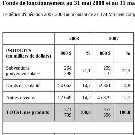
Fonds de fonctionnement au 31 mai 2008 et au 31 ma
Le déficit d'opération 2007-2008 au montant de 21 174 M$ tient compte
2008
2007
PRODUITS
000 $
%
000 $
%
(en milliers de dollars)
Subventions
264
259
71,1
72,5
gouvernementales
398
116
Droits de scolarité
54 662
14,7
52 861
14,8
Autres revenus
52 649
14,2
45 379
12,7
371
357
TOTAL des produits
100,0
100,0
709
356