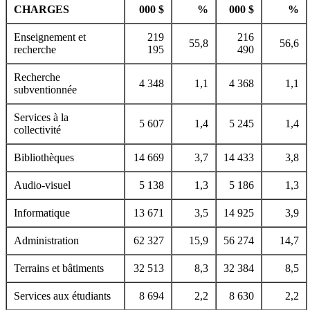
CHARGES
000 $
%
000 $
%
Enseignement et
219
216
55,8
56,6
recherche
195
490
Recherche
4 348
1,1
4 368
1,1
subventionnée
Services à la
5 607
1,4
5 245
1,4
collectivité
Bibliothèques
14 669
3,7
14 433
3,8
Audio-visuel
5 138
1,3
5 186
1,3
Informatique
13 671
3,5
14 925
3,9
Administration
62 327
15,9
56 274
14,7
Terrains et bâtiments
32 513
8,3
32 384
8,5
Services aux étudiants
8 694
2,2
8 630
2,2