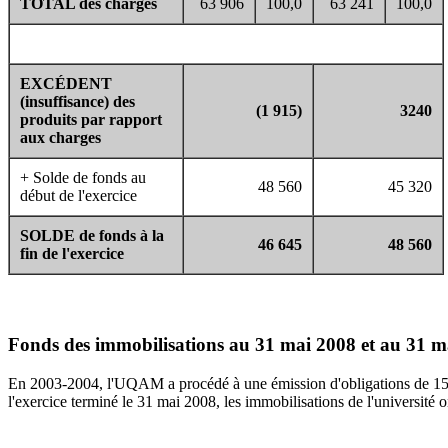
TOTAL des charges
63 906
100,0
63 241
100,0
EXCÉDENT
(insuffisance) des
(1 915)
3240
produits par rapport
aux charges
+ Solde de fonds au
48 560
45 320
début de l'exercice
SOLDE de fonds à la
46 645
48 560
fin de l'exercice
Fonds des immobilisations au 31 mai 2008 et au 31 m
En 2003-2004, l'UQAM a procédé à une émission d'obligations de 150
l'exercice terminé le 31 mai 2008, les immobilisations de l'universit