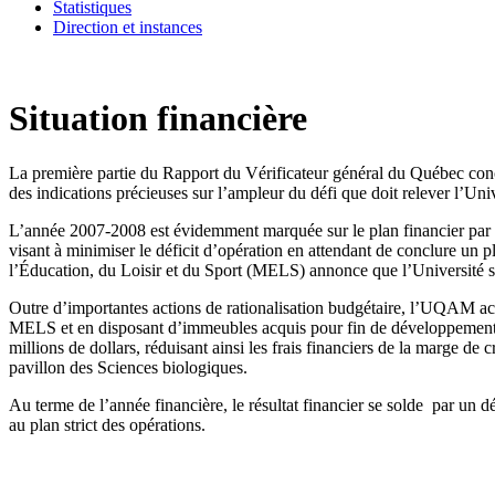
Statistiques
Direction et instances
Archives des rapports annuels
Situation financière
La première partie du Rapport du Vérificateur général du Québec conc
des indications précieuses sur l’ampleur du défi que doit relever l’Uni
L’année 2007-2008 est évidemment marquée sur le plan financier par u
visant à minimiser le déficit d’opération en attendant de conclure 
l’Éducation, du Loisir et du Sport (MELS) annonce que l’Université s
Outre d’importantes actions de rationalisation budgétaire, l’UQAM accr
MELS et en disposant d’immeubles acquis pour fin de développement u
millions de dollars, réduisant ainsi les frais financiers de la marge d
pavillon des Sciences biologiques.
Au terme de l’année financière, le résultat financier se solde par un 
au plan strict des opérations.