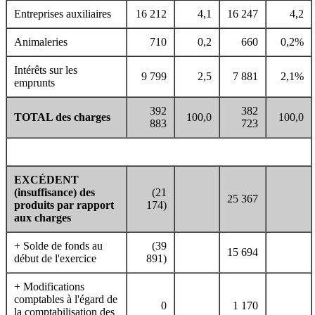
Entreprises auxiliaires
16 212
4,1
16 247
4,2
Animaleries
710
0,2
660
0,2%
Intérêts sur les
9 799
2,5
7 881
2,1%
emprunts
392
382
TOTAL des charges
100,0
100,0
883
723
EXCÉDENT
(insuffisance) des
(21
25 367
produits par rapport
174)
aux charges
+ Solde de fonds au
(39
15 694
début de l'exercice
891)
+ Modifications
comptables à l'égard de
0
1 170
la comptabilisation des