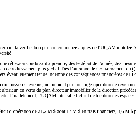
ernant la vérification particulière menée auprès de l‘UQAM intitulée
I
versité
ne réflexion conduisant à prendre, dès le début de l’année, des mesures
un plan de redressement plus global. Dès l’automne, le Gouvernement du
era éventuellement tenue indemne des conséquences financières de l’Îl
oît aussi ses revenus, notamment par une large opération de révision de
ltérieur, en vertu du plan directeur immobilier de la direction précé
e crédit. Parallèlement, l’UQAM intensifie l’effort de location des espac
déficit d’opération de 21,2 M $ dont 17 M $ en frais financiers, 3,6 M $