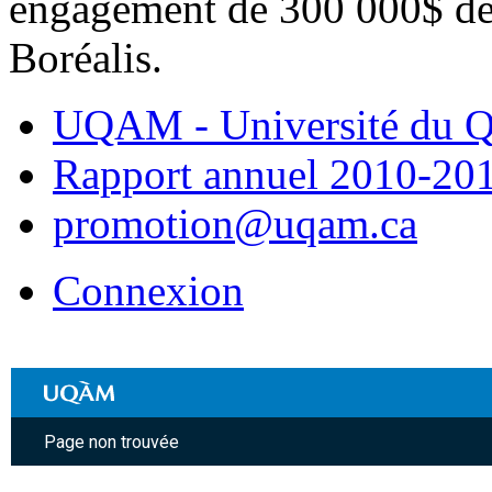
engagement de 300 000$ des
Boréalis.
UQAM - Université du Q
Rapport annuel 2010-20
promotion@uqam.ca
Connexion