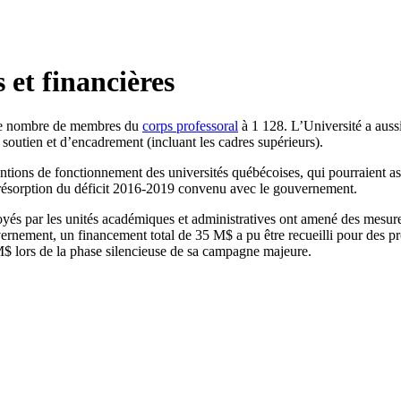
 et financières
i le nombre de membres du
corps professoral
à 1 128. L’Université a aussi
outien et d’encadrement (incluant les cadres supérieurs).
ubventions de fonctionnement des universités québécoises, qui pourraien
e résorption du déficit 2016-2019 convenu avec le gouvernement.
déployés par les unités académiques et administratives ont amené des mesur
ernement, un financement total de 35 M$ a pu être recueilli pour des pro
 lors de la phase silencieuse de sa campagne majeure.