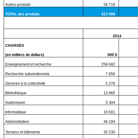
Autres produits
56 719
1
TOTAL des produits
423 906
10
2014
CHARGES
(en milliers de dollars)
000 $
Enseignement et recherche
258 682
6
Recherche subventionnée
7 856
1
Services à la collectivité
5 276
1
Bibliothèque
13 965
3
Audiovisuel
5 304
1
Informatique
10 601
2
Administration
46 184
1
Terrains et bâtiments
35 230
8