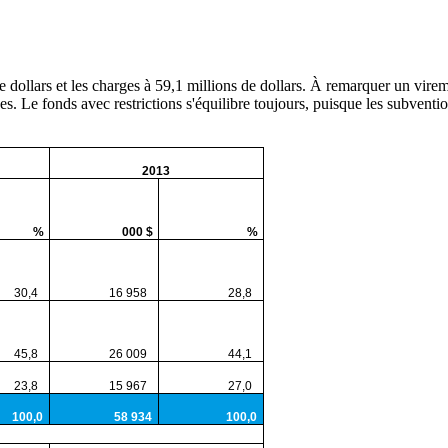
de dollars et les charges à 59,1 millions de dollars. À remarquer un vire
s. Le fonds avec restrictions s'équilibre toujours, puisque les subventio
2013
%
000 $
%
0,4
16 958
28,8
5,8
26 009
44,1
3,8
15 967
27,0
00,0
58 934
100,0