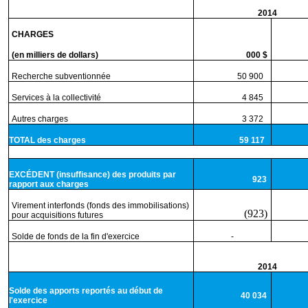
2014
CHARGES
(en milliers de dollars)
000 $
Recherche subventionnée
50 900
8
Services à la collectivité
4 845
8
Autres charges
3 372
5
TOTAL des charges
59 117
1
EXCÉDENT (insuffisance) des produits par
923
rapport aux charges
Virement interfonds (fonds des immobilisations)
(923)
pour acquisitions futures
Solde de fonds de la fin d'exercice
-
2014
Solde des apports reportés au début de
40 034
l'exercice