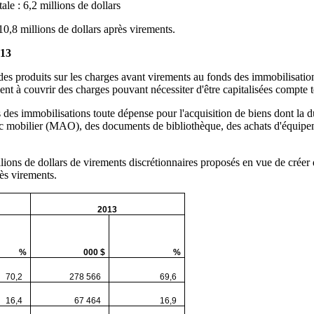
le : 6,2 millions de dollars
10,8 millions de dollars après virements.
013
 des produits sur les charges avant virements au fonds des immobilisatio
vent à couvrir des charges pouvant nécessiter d'être capitalisées compte t
ds des immobilisations toute dépense pour l'acquisition de biens dont la d
arc mobilier (MAO), des documents de bibliothèque, des achats d'équipe
lions de dollars de virements discrétionnaires proposés en vue de créer 
rès virements.
2013
%
000 $
%
0,2
278 566
69,6
6,4
67 464
16,9