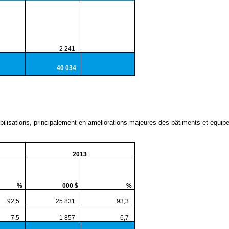
2 241
40 034
mmobilisations, principalement en améliorations majeures des bâtiments et équ
2013
%
000 $
%
2,5
25 831
93,3
,5
1 857
6,7