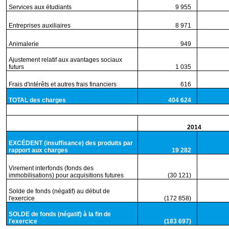
Services aux étudiants
9 955
2
Entreprises auxiliaires
8 971
2
Animalerie
949
0
Ajustement relatif aux avantages sociaux
futurs
1 035
0
Frais d'intérêts et autres frais financiers
616
0
TOTAL des charges
404 624
10
2014
EXCÉDENT (insuffisance) des produits par
rapport aux charges
19 282
Virement interfonds (fonds des
immobilisations) pour acquisitions futures
(30 121)
Solde de fonds (négatif) au début de
l'exercice
(172 858)
SOLDE de fonds (négatif) à la fin de
l'exercice
(183 697)