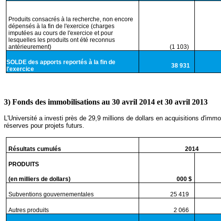
Produits consacrés à la recherche, non encore
dépensés à la fin de l'exercice (charges
imputées au cours de l'exercice et pour
lesquelles les produits ont été reconnus
antérieurement)
(1 103)
SOLDE des apports reportés à la fin de
38 931
l'exercice
3) Fonds des immobilisations au 30 avril 2014 et 30 avril 2013
L'Université a investi près de 29,9 millions de dollars en acquisitions d'i
réserves pour projets futurs.
Résultats cumulés
2014
PRODUITS
(en milliers de dollars)
000 $
Subventions gouvernementales
25 419
9
Autres produits
2 066
7