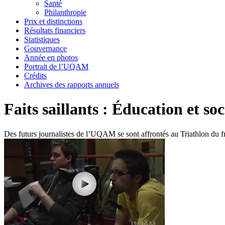
Santé
Philanthropie
Prix et distinctions
Résultats financiers
Statistiques
Gouvernance
Année en photos
Portrait de l’UQAM
Crédits
Archives des rapports annuels
Faits saillants : Éducation et soc
Des futurs journalistes de l’UQAM se sont affrontés au Triathlon du fr