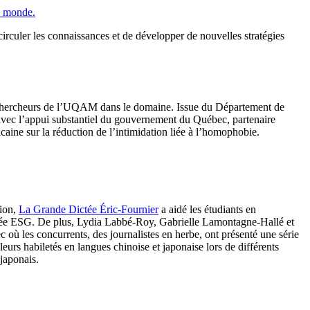
e monde.
irculer les connaissances et de développer de nouvelles stratégies
es chercheurs de l’UQAM dans le domaine. Issue du Département de
 avec l’appui substantiel du gouvernement du Québec, partenaire
aine sur la réduction de l’intimidation liée à l’homophobie.
tion,
La Grande Dictée Éric-Fournier
a aidé les étudiants en
 Dictée ESG. De plus, Lydia Labbé-Roy, Gabrielle Lamontagne-Hallé et
 où les concurrents, des journalistes en herbe, ont présenté une série
urs habiletés en langues chinoise et japonaise lors de différents
japonais.