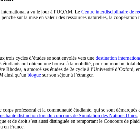
 international a vu le jour à l’UQAM. Le
Centre interdisciplinaire de r
enche sur la mise en valeur des ressources naturelles, la coopération i
ux trois cycles d’études se sont envolés vers une
destination internatio
étudiants ont obtenu une bourse à la mobilité, pour un montant total de
ursière Rhodes, a amorcé ses études de 2e cycle à l’Université d’Oxford,
M
ainsi qu’un
blogue
sur son séjour à l’étranger.
r le corps professoral et la communauté étudiante, qui se sont démarqué
lus haute distinction lors du concours de Simulation des Nations Unie
s
,
ue et de droit s’est aussi distinguée en remportant le Concours de plaid
eu en France.