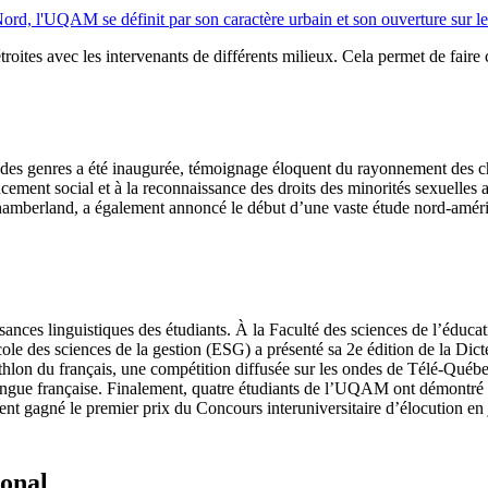
Nord, l'UQAM se définit par son caractère urbain et son ouverture sur l
ites avec les intervenants de différents milieux. Cela permet de faire c
lité des genres a été inaugurée, témoignage éloquent du rayonnement d
cement social et à la reconnaissance des droits des minorités sexuelles
 Chamberland, a également annoncé le début d’une vaste étude nord-améric
ssances linguistiques des étudiants. À la Faculté des sciences de l’éduca
l’École des sciences de la gestion (ESG) a présenté sa 2e édition de la
hlon du français, une compétition diffusée sur les ondes de Télé-Québec
 langue française. Finalement, quatre étudiants de l’UQAM ont démontré le
 gagné le premier prix du Concours interuniversitaire d’élocution en 
ional